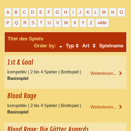
A
B
C
D
E
F
G
H
I
J
K
L
M
N
O
P
Q
R
S
T
U
V
W
X
Y
Z
»Alle
Titel des Spiels
Order by:
Typ
Art
Spielname
1st & Goal
kompetitiv | 2 bis 4 Spieler
| Brettspiel |
Weiterlesen...
Basisspiel
Blood Rage
kompetitiv | 2 bis 4 Spieler
| Brettspiel |
Weiterlesen...
Basisspiel
Blood Rage: Die Götter Asgards