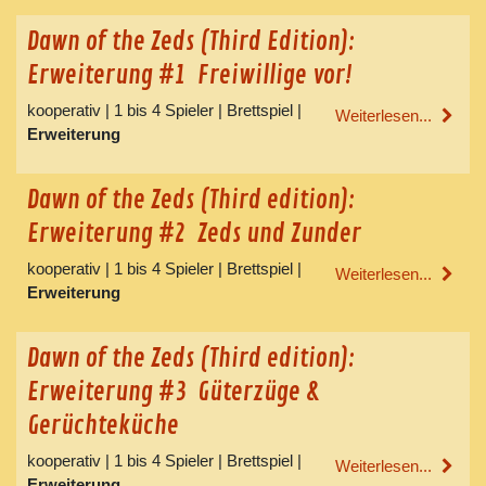
Dawn of the Zeds (Third Edition):
Erweiterung #1  Freiwillige vor!
kooperativ | 1 bis 4 Spieler
| Brettspiel |
Weiterlesen...
Erweiterung
Dawn of the Zeds (Third edition):
Erweiterung #2  Zeds und Zunder
kooperativ | 1 bis 4 Spieler
| Brettspiel |
Weiterlesen...
Erweiterung
Dawn of the Zeds (Third edition):
Erweiterung #3  Güterzüge &
Gerüchteküche
kooperativ | 1 bis 4 Spieler
| Brettspiel |
Weiterlesen...
Erweiterung