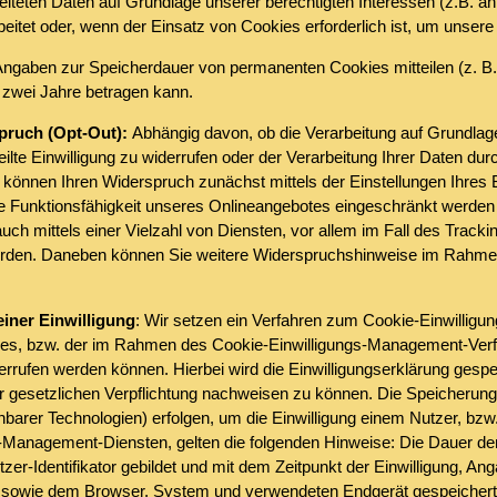
eiteten Daten auf Grundlage unserer berechtigten Interessen (z.B. an
et oder, wenn der Einsatz von Cookies erforderlich ist, um unsere ve
n Angaben zur Speicherdauer von permanenten Cookies mitteilen (z. 
u zwei Jahre betragen kann.
pruch (Opt-Out):
Abhängig davon, ob die Verarbeitung auf Grundlage
erteilte Einwilligung zu widerrufen oder der Verarbeitung Ihrer Daten 
können Ihren Widerspruch zunächst mittels der Einstellungen Ihres B
ie Funktionsfähigkeit unseres Onlineangebotes eingeschränkt werde
h mittels einer Vielzahl von Diensten, vor allem im Fall des Tracki
erden. Daneben können Sie weitere Widerspruchshinweise im Rahmen
iner Einwilligung
: Wir setzen ein Verfahren zum Cookie-Einwillig
okies, bzw. der im Rahmen des Cookie-Einwilligungs-Management-Ver
errufen werden können. Hierbei wird die Einwilligungserklärung gespe
 gesetzlichen Verpflichtung nachweisen zu können. Die Speicherung 
chbarer Technologien) erfolgen, um die Einwilligung einem Nutzer, bz
-Management-Diensten, gelten die folgenden Hinweise: Die Dauer der
er-Identifikator gebildet und mit dem Zeitpunkt der Einwilligung, Ang
) sowie dem Browser, System und verwendeten Endgerät gespeichert