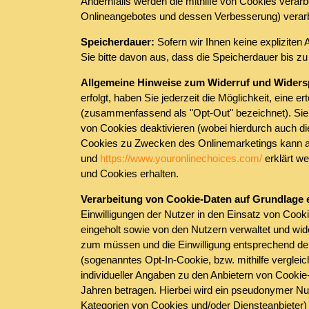
Andernfalls werden die mithilfe von Cookies verarb
Onlineangebotes und dessen Verbesserung) verarbeit
Speicherdauer:
Sofern wir Ihnen keine explizite
Sie bitte davon aus, dass die Speicherdauer bis z
Allgemeine Hinweise zum Widerruf und Widers
erfolgt, haben Sie jederzeit die Möglichkeit, eine 
(zusammenfassend als "Opt-Out" bezeichnet). Sie 
von Cookies deaktivieren (wobei hierdurch auch d
Cookies zu Zwecken des Onlinemarketings kann auc
und
https://www.youronlinechoices.com/
erklärt w
und Cookies erhalten.
Verarbeitung von Cookie-Daten auf Grundlage e
Einwilligungen der Nutzer in den Einsatz von Co
eingeholt sowie von den Nutzern verwaltet und wid
zum müssen und die Einwilligung entsprechend der
(sogenanntes Opt-In-Cookie, bzw. mithilfe verglei
individueller Angaben zu den Anbietern von Cookie
Jahren betragen. Hierbei wird ein pseudonymer Nutz
Kategorien von Cookies und/oder Diensteanbieter