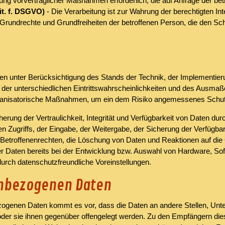
rung vorvertraglicher Maßnahmen erforderlich, die auf Anfrage der bet
lit. f. DSGVO)
- Die Verarbeitung ist zur Wahrung der berechtigten In
der Grundrechte und Grundfreiheiten der betroffenen Person, die den 
en unter Berücksichtigung des Stands der Technik, der Implementier
er unterschiedlichen Eintrittswahrscheinlichkeiten und des Ausmaß
rganisatorische Maßnahmen, um ein dem Risiko angemessenes Schut
ng der Vertraulichkeit, Integrität und Verfügbarkeit von Daten dur
n Zugriffs, der Eingabe, der Weitergabe, der Sicherung der Verfügba
 Betroffenenrechten, die Löschung von Daten und Reaktionen auf die
r Daten bereits bei der Entwicklung bzw. Auswahl von Hardware, So
urch datenschutzfreundliche Voreinstellungen.
enbezogenen Daten
genen Daten kommt es vor, dass die Daten an andere Stellen, Unter
oder sie ihnen gegenüber offengelegt werden. Zu den Empfängern die