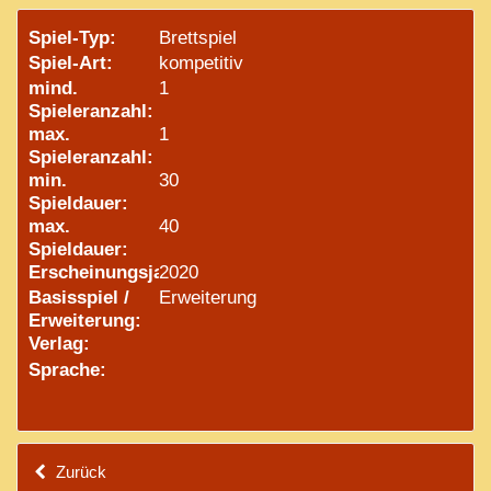
Spiel-Typ:
Brettspiel
Spiel-Art:
kompetitiv
mind.
1
Spieleranzahl:
max.
1
Spieleranzahl:
min.
30
Spieldauer:
max.
40
Spieldauer:
Erscheinungsjahr:
2020
Basisspiel /
Erweiterung
Erweiterung:
Verlag:
Sprache:
Zurück