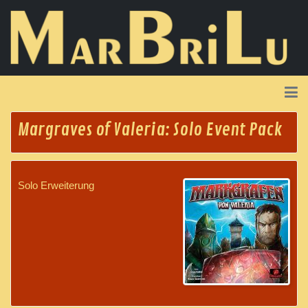
Margraves of Valeria: Solo Event Pack
Solo Erweiterung