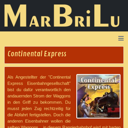
Continental Express
Als Angestellter der "Continental
Express Eisenbahngesellschaft"
bist du dafür verantwortlich den
andauernden Strom der Waggons
in den Griff zu bekommen. Du
musst jeden Zug rechtzeitig für
die Abfahrt fertigstellen. Doch die
anderen Eisenbahner wollen die
selben Waggons... in diesem Rangierbahnhof wird mit harten